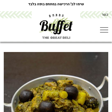
שימו לב! הרכישה במתחם בופה בלבד
כשר
מתחם הבופה buffet
>
מוצרים
>
קדרת בקר ירוקה, תרד ארשיטוק ירושלמי ויין
לבן