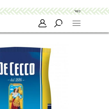
כשר
מתחם הבופה buffet
>
מוצרים
>
פסטה איטלקית – פוזילי