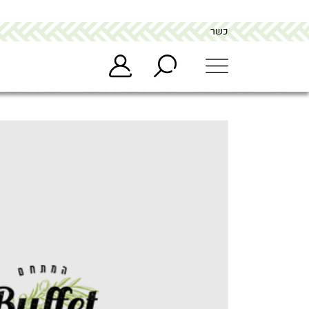
כשר
מתחם הבופה buffet
>
מוצרים
>
פירה כמהין